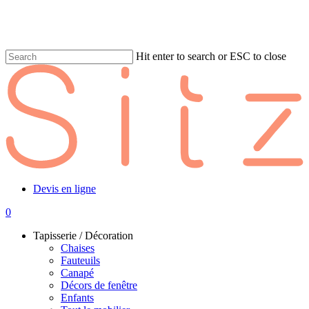
Skip
to
main
content
Hit enter to search or ESC to close
Fermer
la
recherche
Devis en ligne
0
Menu
Tapisserie / Décoration
Chaises
Fauteuils
Canapé
Décors de fenêtre
Enfants