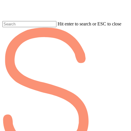
Skip
to
main
content
Hit enter to search or ESC to close
Fermer
la
recherche