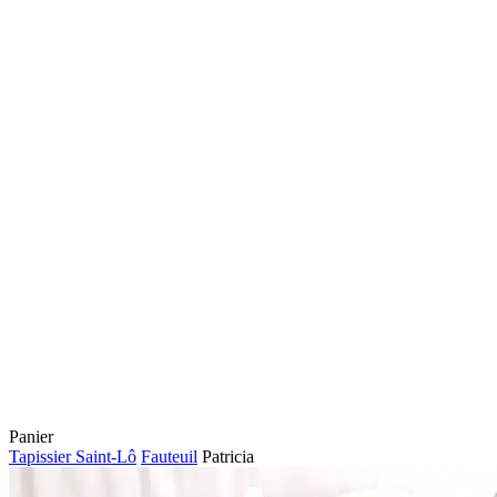
Fermer
Panier
le
Tapissier Saint-Lô
Fauteuil
Patricia
panier