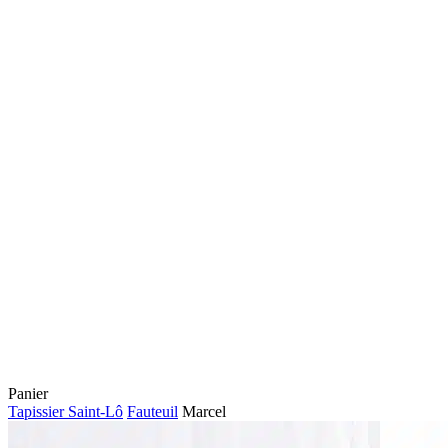
Fermer
Panier
le
Tapissier Saint-Lô
Fauteuil
Marcel
panier