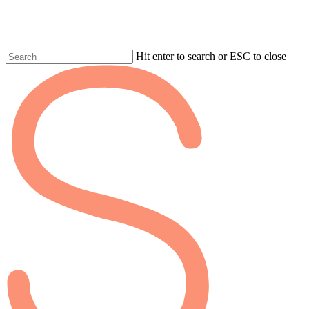
Skip
to
main
content
Hit enter to search or ESC to close
Fermer
la
recherche