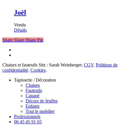
Joël
Vendu
Détails
Share
Share
Share
Pin
facebook
instagram
Chaises et fauteuils Sitz : Sarah Weinberger.
CGV
.
Politique de
confidentialité
.
Cookies
.
Fermer
Tapisserie / Décoration
le
Chaises
menu
Fauteuils
Canapé
Décors de fenêtre
Enfants
Tout le mobilier
Professionnels
06 45 45 91 65