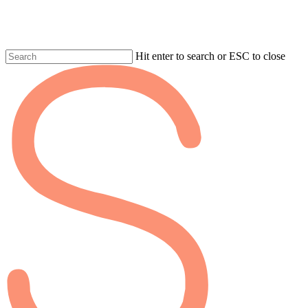
Skip
to
main
content
Hit enter to search or ESC to close
Fermer
la
recherche