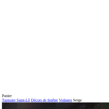
Fermer
Panier
le
Tapissier Saint-Lô
Décors de fenêtre
Voilages
Serge
panier