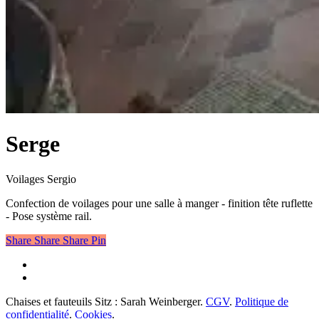
Serge
Voilages Sergio
Confection de voilages pour une salle à manger - finition tête ruflette
- Pose système rail.
Share
Share
Share
Pin
facebook
instagram
Chaises et fauteuils Sitz : Sarah Weinberger.
CGV
.
Politique de
confidentialité
.
Cookies
.