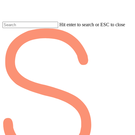
Skip
to
main
content
Hit enter to search or ESC to close
Fermer
la
recherche