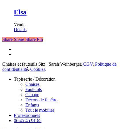
Elsa
Vendu
Détails
Share
Share
Share
Pin
facebook
instagram
Chaises et fauteuils Sitz : Sarah Weinberger.
CGV
.
Politique de
confidentialité
.
Cookies
.
Fermer
Tapisserie / Décoration
le
Chaises
menu
Fauteuils
Canapé
Décors de fenêtre
Enfants
Tout le mobilier
Professionnels
06 45 45 91 65