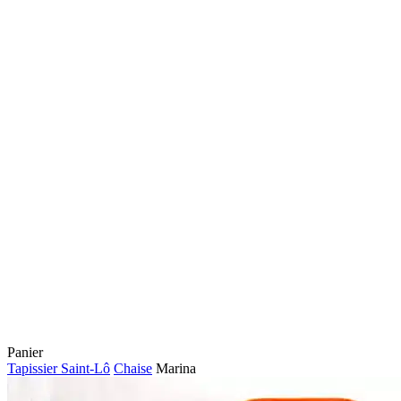
Fermer
Panier
le
Tapissier Saint-Lô
Chaise
Marina
panier