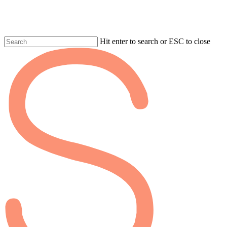
Skip
to
main
content
Hit enter to search or ESC to close
Fermer
la
recherche