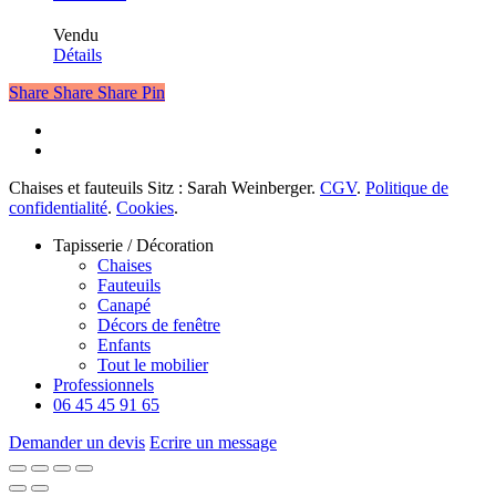
Vendu
Détails
Share
Share
Share
Pin
facebook
instagram
Chaises et fauteuils Sitz : Sarah Weinberger.
CGV
.
Politique de
confidentialité
.
Cookies
.
Fermer
Tapisserie / Décoration
le
Chaises
menu
Fauteuils
Canapé
Décors de fenêtre
Enfants
Tout le mobilier
Professionnels
06 45 45 91 65
Demander un devis
Ecrire un message