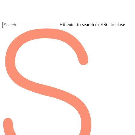
Skip
to
main
content
Hit enter to search or ESC to close
Fermer
la
recherche