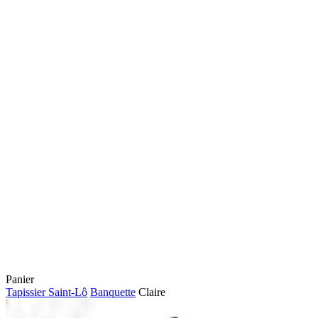
Fermer
Panier
le
Tapissier Saint-Lô
Banquette
Claire
panier