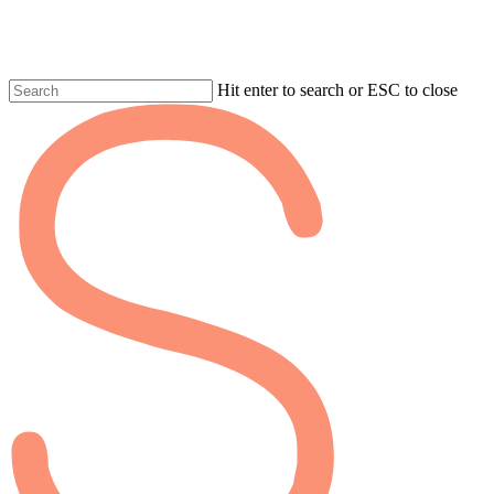
Skip
to
main
content
Hit enter to search or ESC to close
Fermer
la
recherche