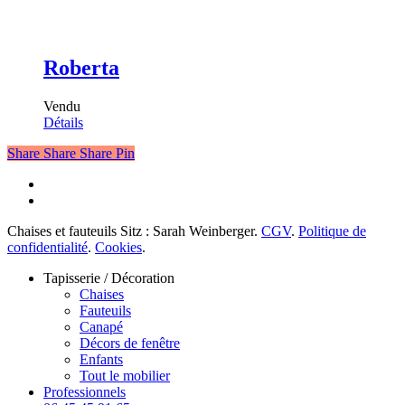
Roberta
Vendu
Détails
Share
Share
Share
Pin
facebook
instagram
Chaises et fauteuils Sitz : Sarah Weinberger.
CGV
.
Politique de
confidentialité
.
Cookies
.
Fermer
Tapisserie / Décoration
le
Chaises
menu
Fauteuils
Canapé
Décors de fenêtre
Enfants
Tout le mobilier
Professionnels